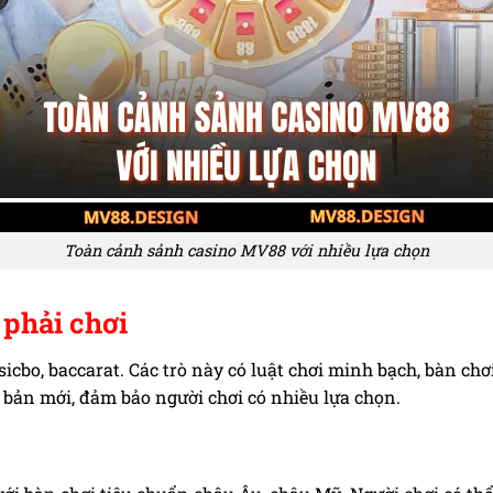
Toàn cảnh sảnh casino MV88 với nhiều lựa chọn
 phải chơi
sicbo, baccarat. Các trò này có luật chơi minh bạch, bàn chơi
n bản mới, đảm bảo người chơi có nhiều lựa chọn.