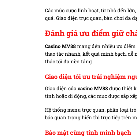
Các mức cược linh hoạt, từ nhỏ đến lớn,
quả. Giao diện trực quan, bàn chơi đa dạ
Đánh giá ưu điểm giữ ch
Casino MV88
mang đến nhiều ưu điểm nổ
thao tác nhanh, kết quả minh bạch, dễ n
thác tối đa nền tảng.
Giao diện tối ưu trải nghiệm n
Giao diện của
casino MV88
được thiết k
tính hoặc di động, các mục được sắp xếp 
Hệ thống menu trực quan, phân loại trò 
báo quan trọng hiển thị trực tiếp trên m
Bảo mật cùng tính minh bạch