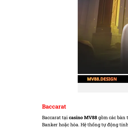
Baccarat
Baccarat tại
casino MV88
gồm các bàn ti
Banker hoặc hòa. Hệ thống tự động tính 