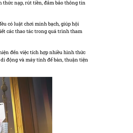
 thức nạp, rút tiền, đảm bảo thông tin
đều có luật chơi minh bạch, giúp hội
iết các thao tác trong quá trình tham
hiện đến việc tích hợp nhiều hình thức
ị di động và máy tính để bàn, thuận tiện