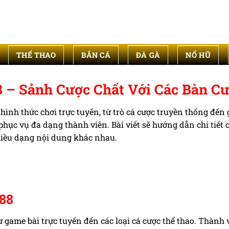
THỂ THAO
BẮN CÁ
ĐÁ GÀ
NỔ HŨ
 – Sảnh Cược Chất Với Các Bàn Cư
hình thức chơi trực tuyến, từ trò cá cược truyền thống đến
hục vụ đa dạng thành viên. Bài viết sẽ hướng dẫn chi tiết 
hiều dạng nội dung khác nhau.
88
ừ game bài trực tuyến đến các loại cá cược thể thao. Thành