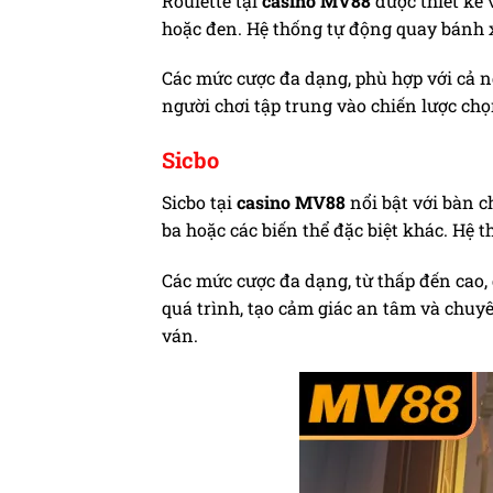
Roulette tại
casino MV88
được thiết kế 
hoặc đen. Hệ thống tự động quay bánh xe
Các mức cược đa dạng, phù hợp với cả n
người chơi tập trung vào chiến lược chọn
Sicbo
Sicbo tại
casino MV88
nổi bật với bàn ch
ba hoặc các biến thể đặc biệt khác. Hệ
Các mức cược đa dạng, từ thấp đến cao, 
quá trình, tạo cảm giác an tâm và chuyê
ván.