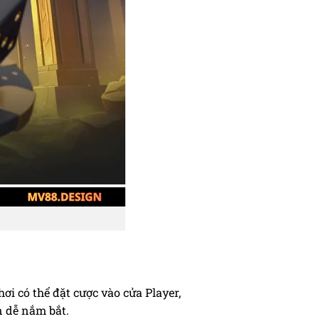
i có thể đặt cược vào cửa Player,
n dễ nắm bắt.