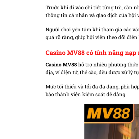
Trước khi đi vào chi tiết từng trò, cần
thông tin cá nhân và giao dịch của hội 
Người chơi yên tâm khi tham gia các ván
quả rõ ràng, giúp hội viên theo dõi diễ
Casino MV88 có tính năng nạp r
Casino MV88
hỗ trợ nhiều phương thức 
địa, ví điện tử, thẻ cào, đều được xử lý 
Mức tối thiểu và tối đa đa dạng, phù hợ
bảo thành viên kiểm soát dễ dàng.