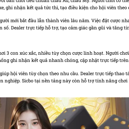
với bàn chơi tiêu chuẩn châu Âu, châu Mỹ. Người chơi có t
, ghi nhận kết quả tức thì, tạo điều kiện cho hội viên theo 
gười mới bắt đầu lẫn thành viên lâu năm. Việc đặt cược nha
 số. Dealer trực tiếp hỗ trợ, tạo cảm giác gần gũi và tăng t
ơi 3 con xúc xắc, nhiều tùy chọn cược linh hoạt. Người chơi 
 thống ghi nhận kết quả nhanh chóng, cập nhật trực tiếp tr
giúp hội viên tùy chọn theo nhu cầu. Dealer trực tiếp thao t
n nghiệp. Sicbo tại nền tảng này còn hỗ trợ tính năng chơi