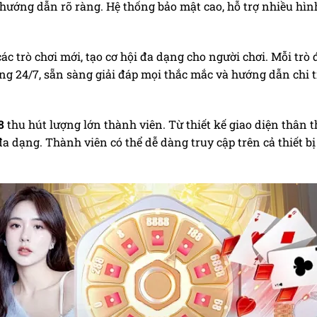
hướng dẫn rõ ràng. Hệ thống bảo mật cao, hỗ trợ nhiều hình
các trò chơi mới, tạo cơ hội đa dạng cho người chơi. Mỗi trò 
ng 24/7, sẵn sàng giải đáp mọi thắc mắc và hướng dẫn chi t
8
thu hút lượng lớn thành viên. Từ thiết kế giao diện thân t
đa dạng. Thành viên có thể dễ dàng truy cập trên cả thiết b