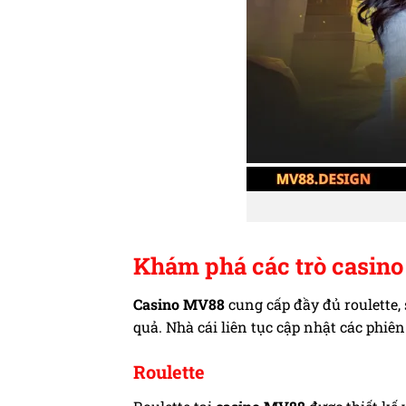
Khám phá các trò casino
Casino MV88
cung cấp đầy đủ roulette, 
quả. Nhà cái liên tục cập nhật các phiê
Roulette