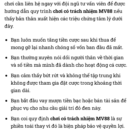
chơi cần liên hệ ngay với đội ngũ tư vấn viên để được
hướng dẫn quy trình
chơi có trách nhiệm MV88
nếu
thấy bản thân xuất hiện các triệu chứng tâm lý dưới
đây.
Bạn luôn muốn tăng tiền cược sau khi thua để
mong gỡ lại nhanh chóng số vốn ban đầu đã mất.
Bạn thường xuyên nói dối người thân về thời gian
và số tiền mà mình đã dành cho hoạt động cá cược.
Bạn cảm thấy bứt rứt và không thể tập trung khi
không được tham gia đặt cược trong khoảng thời
gian dài.
Bạn bắt đầu vay mượn tiền bạc hoặc bán tài sản để
phục vụ cho nhu cầu giải trí đỏ đen này.
Bạn coi quy định
chơi có trách nhiệm MV88
là sự
phiền toái thay vì đó là biện pháp bảo vệ quyền lợi.