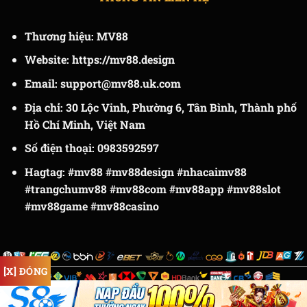
Thương hiệu: MV88
Website:
https://mv88.design
Email:
support@mv88.uk.com
Địa chỉ: 30 Lộc Vinh, Phường 6, Tân Bình, Thành phố
Hồ Chí Minh, Việt Nam
Số điện thoại: 0983592597
Hagtag: #mv88 #mv88design #nhacaimv88
#trangchumv88 #mv88com #mv88app #mv88slot
#mv88game #mv88casino
[X] ĐÓNG