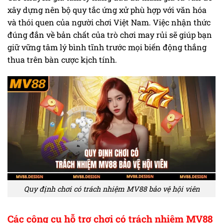
xây dựng nên bộ quy tắc ứng xử phù hợp với văn hóa
và thói quen của người chơi Việt Nam. Việc nhận thức
đúng đắn về bản chất của trò chơi may rủi sẽ giúp bạn
giữ vững tâm lý bình tĩnh trước mọi biến động thắng
thua trên bàn cược kịch tính.
Quy định chơi có trách nhiệm MV88 bảo vệ hội viên
Các công cụ hỗ trợ chơi có trách nhiệm MV88