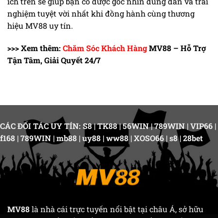
ích trên sẽ giúp bạn có được góc nhìn đúng đắn và trải
nghiệm tuyệt vời nhất khi đồng hành cùng thương
hiệu MV88 uy tín.
>>> Xem thêm:
Chăm Sóc Khách Hàng
MV88 – Hỗ Trợ
Tận Tâm, Giải Quyết 24/7
CÁC ĐỐI TÁC UY TÍN:
S8
|
TK88
|
56WIN
|
789WIN
|
VIP66
|
f168
|
789WIN
|
mb88
|
uy88
|
ww88
|
XOSO66
|
s8
|
28bet
MV88
là nhà cái trực tuyến nổi bật tại châu Á, sở hữu